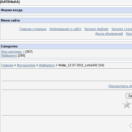
[
КАТЕНЬКА
]
Форма входа
Меню сайта
Главная страница
Информация о сайте
Каталог файлов
Каталог стат
Доска объявлений
Кат
Categories
Мои картинки :)
[367]
Wallpapers
[266]
Главная
»
Фотоальбом
»
Wallpapers
» Wallp_12.07.2011_Leha342 (54)
Просмотреть ф