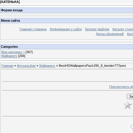
[
КАТЕНЬКА
]
Форма входа
Меню сайта
Главная страница
Информация о сайте
Каталог файлов
Каталог стат
Доска объявлений
Кат
Categories
Мои картинки :)
[367]
Wallpapers
[266]
Главная
»
Фотоальбом
»
Wallpapers
» BestHDWallpapersPack295_8_bender777post
Просмотреть ф