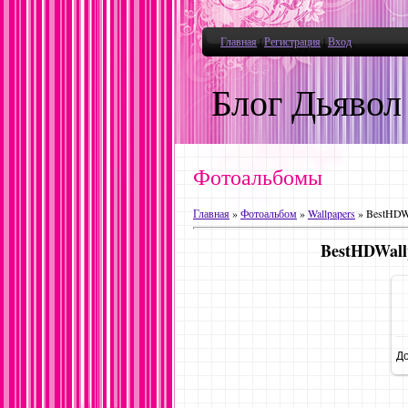
Главная
|
Регистрация
|
Вход
Блог Дьявол
Фотоальбомы
Главная
»
Фотоальбом
»
Wallpapers
» BestHDWa
BestHDWall
Д