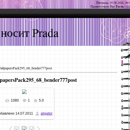
Пятница, 07.08.2026, 08:
Гость
Приветствую Вас
|
RS
 носит Prada
llpapersPack295_68_bender777post
papersPack295_68_bender777post
1080
1
5.0
В реальном размере
обавлено
14.07.2011
aligator
1600x1000
/ 146.1Kb