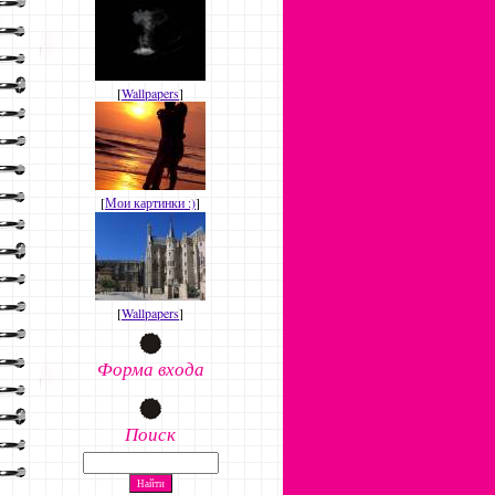
[
Wallpapers
]
[
Мои картинки :)
]
[
Wallpapers
]
Форма входа
Поиск