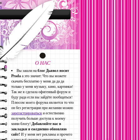
08
S
О НАС
Вы зашли на
блог Дьявол носит
Prada
а это значит: Что вы можете
скачать бесплатно у меня да да да
только у меня музыку, кино, картинки!
Так же я сделала офигенный форум и
буду рада если вы зайдёте пообщаться!
Плюсом моего форума является то что
он без регистрации при желании можно
зарегистрироваться
и естественно
получить больше доступа к моему
мини блогу!
Добавляйте нас в
закладки я ежедневно обновляю
сайт!
И у меня нет рекламы и прочего
хлама всё свежие и интересное для