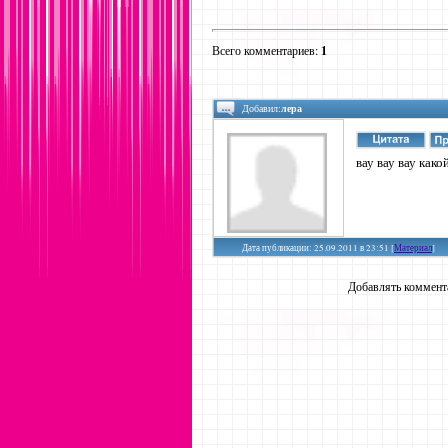
Всего комментариев
:
1
Добавил:
лера
вау вау вау какой 
Дата публикации: 25.09.2011 в 23:51 [
Материал
]
Добавлять коммента