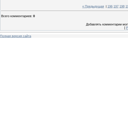
« Предыдущая
|
196
197
198
1
Всего комментариев
:
0
Добавлять комментарии могу
[
Р
Полная версия сайта