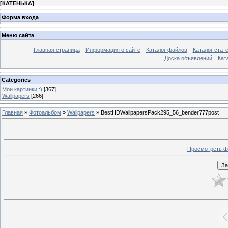
[
КАТЕНЬКА
]
Форма входа
Меню сайта
Главная страница
Информация о сайте
Каталог файлов
Каталог стат
Доска объявлений
Кат
Categories
Мои картинки :)
[367]
Wallpapers
[266]
Главная
»
Фотоальбом
»
Wallpapers
» BestHDWallpapersPack295_56_bender777post
Просмотреть ф