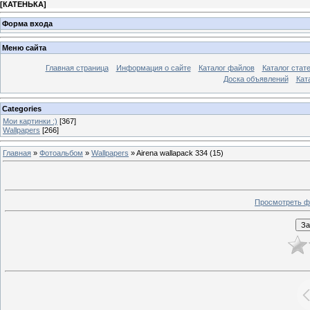
[
КАТЕНЬКА
]
Форма входа
Меню сайта
Главная страница
Информация о сайте
Каталог файлов
Каталог стат
Доска объявлений
Кат
Categories
Мои картинки :)
[367]
Wallpapers
[266]
Главная
»
Фотоальбом
»
Wallpapers
» Airena wallapack 334 (15)
Просмотреть ф