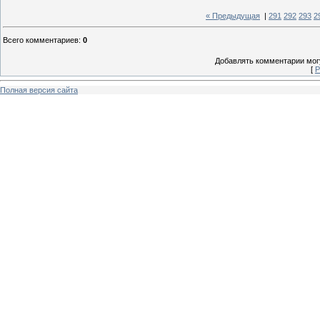
« Предыдущая
|
291
292
293
2
Всего комментариев
:
0
Добавлять комментарии могу
[
Р
Полная версия сайта