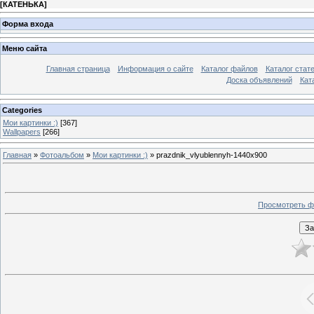
[
КАТЕНЬКА
]
Форма входа
Меню сайта
Главная страница
Информация о сайте
Каталог файлов
Каталог стат
Доска объявлений
Кат
Categories
Мои картинки :)
[367]
Wallpapers
[266]
Главная
»
Фотоальбом
»
Мои картинки :)
» prazdnik_vlyublennyh-1440x900
Просмотреть ф