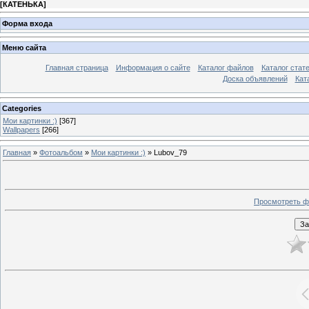
[
КАТЕНЬКА
]
Форма входа
Меню сайта
Главная страница
Информация о сайте
Каталог файлов
Каталог стат
Доска объявлений
Кат
Categories
Мои картинки :)
[367]
Wallpapers
[266]
Главная
»
Фотоальбом
»
Мои картинки :)
» Lubov_79
Просмотреть ф