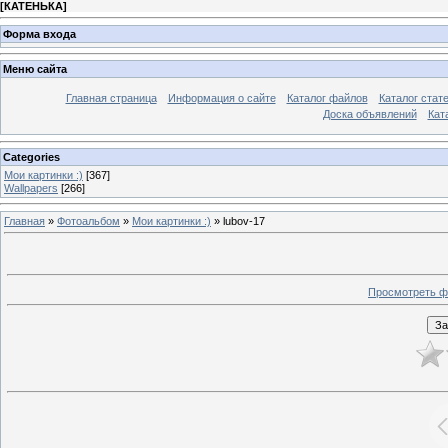
[
КАТЕНЬКА
]
Форма входа
Меню сайта
Главная страница
Информация о сайте
Каталог файлов
Каталог стат
Доска объявлений
Кат
Categories
Мои картинки :)
[367]
Wallpapers
[266]
Главная
»
Фотоальбом
»
Мои картинки :)
» lubov-17
Просмотреть ф