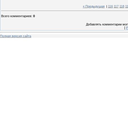
« Предыдущая
|
116
117
118
1
Всего комментариев
:
0
Добавлять комментарии могу
[
Р
Полная версия сайта