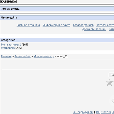
[
КАТЕНЬКА
]
Форма входа
Меню сайта
Главная страница
Информация о сайте
Каталог файлов
Каталог стат
Доска объявлений
Кат
Categories
Мои картинки :)
[367]
Wallpapers
[266]
Главная
»
Фотоальбом
»
Мои картинки :)
» lubov_11
« Предыдущая
|
198
199
200
2