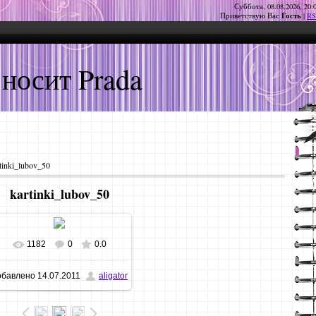
Суббота, 08.08.2026, 20:
Гость
Приветствую Вас
|
RS
 носит Prada
tinki_lubov_50
kartinki_lubov_50
1182
0
0.0
В реальном размере
обавлено
14.07.2011
aligator
700x525
/ 78.6Kb