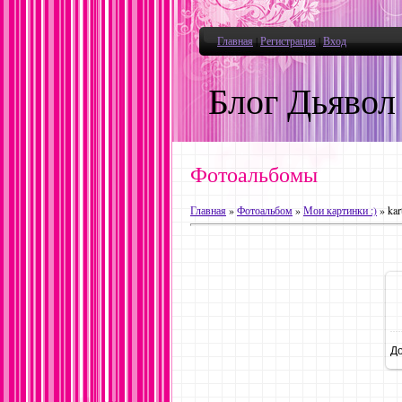
Главная
|
Регистрация
|
Вход
Блог Дьявол
Фотоальбомы
Главная
»
Фотоальбом
»
Мои картинки :)
» kar
Д