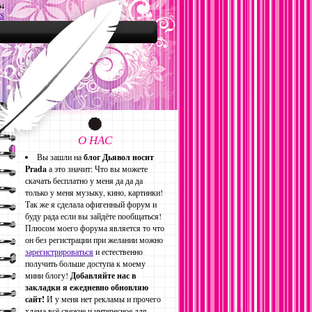
04
S
О НАС
Вы зашли на
блог Дьявол носит
Prada
а это значит: Что вы можете
скачать бесплатно у меня да да да
только у меня музыку, кино, картинки!
Так же я сделала офигенный форум и
буду рада если вы зайдёте пообщаться!
Плюсом моего форума является то что
он без регистрации при желании можно
зарегистрироваться
и естественно
получить больше доступа к моему
мини блогу!
Добавляйте нас в
закладки я ежедневно обновляю
сайт!
И у меня нет рекламы и прочего
хлама всё свежие и интересное для