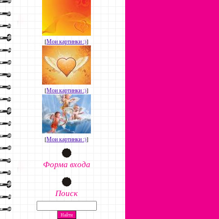
[
Мои картинки :)
]
[
Мои картинки :)
]
[
Мои картинки :)
]
Форма входа
Поиск