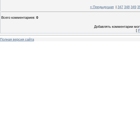
« Предыдущая
|
347
348
349
3
Всего комментариев
:
0
Добавлять комментарии могу
[
Р
Полная версия сайта