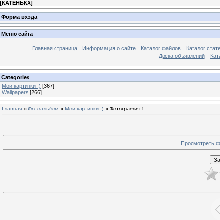
[
КАТЕНЬКА
]
Форма входа
Меню сайта
Главная страница
Информация о сайте
Каталог файлов
Каталог стат
Доска объявлений
Кат
Categories
Мои картинки :)
[367]
Wallpapers
[266]
Главная
»
Фотоальбом
»
Мои картинки :)
» Фотография 1
Просмотреть ф