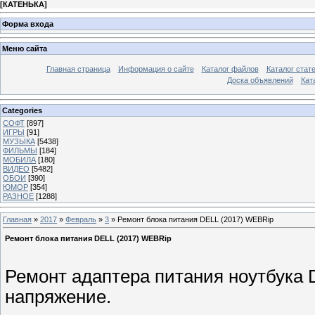
[
КАТЕНЬКА
]
Форма входа
Меню сайта
Главная страница
Информация о сайте
Каталог файлов
Каталог стат
Доска объявлений
Кат
Categories
СОФТ
[897]
ИГРЫ
[91]
МУЗЫКА
[5438]
ФИЛЬМЫ
[184]
МОБИЛА
[180]
ВИДЕО
[5482]
ОБОИ
[390]
ЮМОР
[354]
РАЗНОЕ
[1288]
Главная
»
2017
»
Февраль
»
3
» Ремонт блока питания DELL (2017) WEBRip
Ремонт блока питания DELL (2017) WEBRip
Ремонт адаптера питания ноутбука 
напряжение.