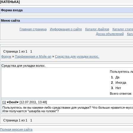
[
КАТЕНЬКА
]
Форма входа
Меню сайта
Главная страница
Информация о сайте
Каталог файлов
Каталог стат
Доска объявлений
Кат
Страница
1
из
1
1
Форум
»
Парфюмерия и Мэйк-ап
»
Средства для укладки волос.
Средства для укладки волос.
Пользуетесь л
1
.
Да
2
.
Иногда
3
.
Нет
Всего ответов:
[
1
]
♥Devil♥
[12.07.2011, 13:48]
Пользуетесь ли вы какими-либо средствами для укладки? Что больше нравится-мусс
Или получается "шварба на голове"?
Страница
1
из
1
1
Полная версия сайта