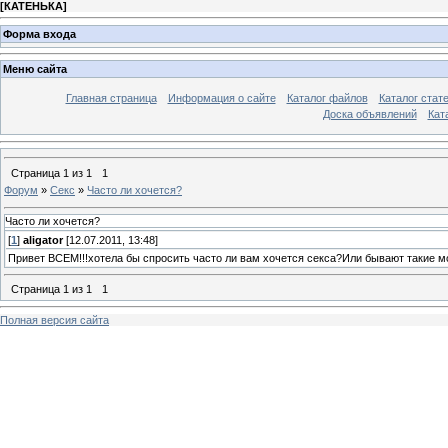
[
КАТЕНЬКА
]
Форма входа
Меню сайта
Главная страница
Информация о сайте
Каталог файлов
Каталог стат
Доска объявлений
Кат
Страница
1
из
1
1
Форум
»
Секс
»
Часто ли хочется?
Часто ли хочется?
[
1
]
aligator
[12.07.2011, 13:48]
Привет ВСЕМ!!!хотела бы спросить часто ли вам хочется секса?Или бывают такие м
Страница
1
из
1
1
Полная версия сайта