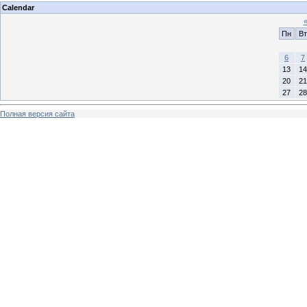
Calendar
Пн
Вт
6
7
13
14
20
21
27
28
Полная версия сайта