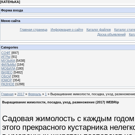
[
КАТЕНЬКА
]
Форма входа
Меню сайта
Главная страница
Информация о сайте
Каталог файлов
Каталог стат
Доска объявлений
Кат
Categories
СОФТ
[897]
ИГРЫ
[91]
МУЗЫКА
[5438]
ФИЛЬМЫ
[184]
МОБИЛА
[180]
ВИДЕО
[5482]
ОБОИ
[390]
ЮМОР
[354]
РАЗНОЕ
[1288]
Главная
»
2017
»
Февраль
»
1
» Выращивание жимолости, посадка, уход, размножение
Выращивание жимолости, посадка, уход, размножение (2017) WEBRip
Садовая жимолость с каждым годом 
этого прекрасного кустарника нелег