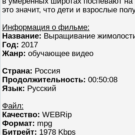
в умеренных широтах поспевают на 
это значит, что дети и взрослые по
Информация о фильме:
Название:
Выращивание жимолости,
Год:
2017
Жанр:
обучающее видео
Страна:
Россия
Продолжительность:
00:50:08
Язык:
Русский
Файл:
Качество:
WEBRip
Формат:
mpg
Битрейт:
1978 Kbps