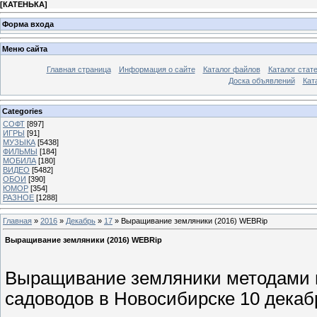
[
КАТЕНЬКА
]
Форма входа
Меню сайта
Главная страница
Информация о сайте
Каталог файлов
Каталог стат
Доска объявлений
Кат
Categories
СОФТ
[897]
ИГРЫ
[91]
МУЗЫКА
[5438]
ФИЛЬМЫ
[184]
МОБИЛА
[180]
ВИДЕО
[5482]
ОБОИ
[390]
ЮМОР
[354]
РАЗНОЕ
[1288]
Главная
»
2016
»
Декабрь
»
17
» Выращивание земляники (2016) WEBRip
Выращивание земляники (2016) WEBRip
Выращивание земляники методами п
садоводов в Новосибирске 10 декабр