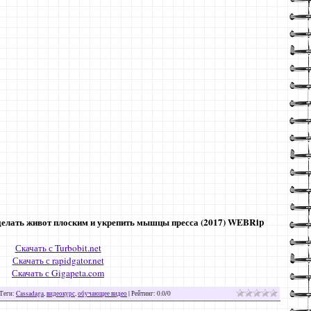
делать живот плоским и укрепить мышцы пресса (2017) WEBRip
Скачать с Turbobit.net
Скачать с rapidgator.net
Скачать с Gigapeta.com
Теги
:
Cassadaga
,
видеокурс
,
обучающее видео
|
Рейтинг
:
0.0
/
0