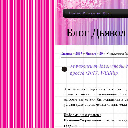
Главная
|
Регистрация
|
Вход
Блог Дьявол
Главная
»
2017
»
Январь
»
29
» Упражнения йо
Упражнения йоги, чтобы 
пресса (2017) WEBRip
Этот комплекс будет актуален также д
более осознанно и гармонично. Эти
которые вы хотели бы исправить в се
усилия даже в те моменты жизни, когда
Информация о фильме:
Название:
Упражнения йоги, чтобы сде
Год:
2017