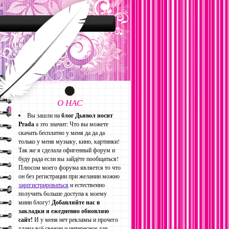
41
S
О НАС
Вы зашли на
блог Дьявол носит
Prada
а это значит: Что вы можете
скачать бесплатно у меня да да да
только у меня музыку, кино, картинки!
Так же я сделала офигенный форум и
буду рада если вы зайдёте пообщаться!
Плюсом моего форума является то что
он без регистрации при желании можно
зарегистрироваться
и естественно
получить больше доступа к моему
мини блогу!
Добавляйте нас в
закладки я ежедневно обновляю
сайт!
И у меня нет рекламы и прочего
хлама всё свежие и интересное для