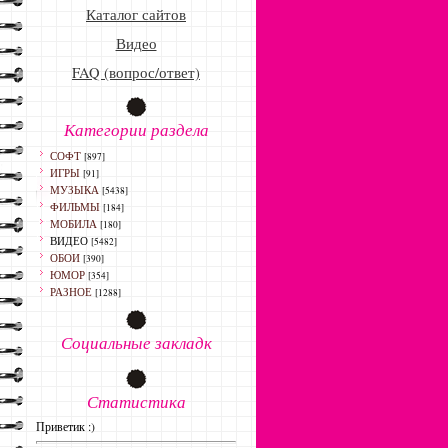
Каталог сайтов
Видео
FAQ (вопрос/ответ)
Категории раздела
СОФТ
[897]
ИГРЫ
[91]
МУЗЫКА
[5438]
ФИЛЬМЫ
[184]
МОБИЛА
[180]
ВИДЕО
[5482]
ОБОИ
[390]
ЮМОР
[354]
РАЗНОЕ
[1288]
Социальные закладк
Статистика
Приветик :)