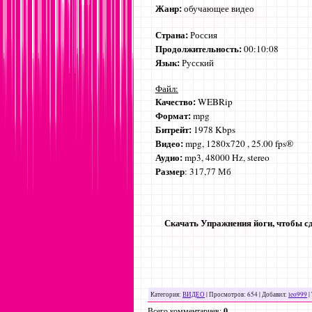
Жанр:
обучающее видео
Страна:
Россия
Продолжительность:
00:10:08
Язык:
Русский
Файл:
Качество:
WEBRip
Формат:
mpg
Битрейт:
1978 Kbps
Видео:
mpg, 1280х720 , 25.00 fps®
Аудио:
mp3, 48000 Hz, stereo
Размер
: 317,77 Мб
Скачать Упражнения йоги, чтобы с
Категория
:
ВИДЕО
|
Просмотров
: 654 |
Добавил
:
leo999
|
Всего комментариев
:
0