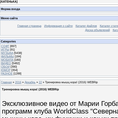
[
КАТЕНЬКА
]
Форма входа
Меню сайта
Главная страница
Информация о сайте
Каталог файлов
Каталог стат
Доска объявлений
Кат
Categories
СОФТ
[897]
ИГРЫ
[91]
МУЗЫКА
[5438]
ФИЛЬМЫ
[184]
МОБИЛА
[180]
ВИДЕО
[5482]
ОБОИ
[390]
ЮМОР
[354]
РАЗНОЕ
[1288]
Главная
»
2016
»
Декабрь
»
22
» Тренировка мышц кора! (2016) WEBRip
Тренировка мышц кора! (2016) WEBRip
Эксклюзивное видео от Марии Горба
программ клуба WorldClass "Северна