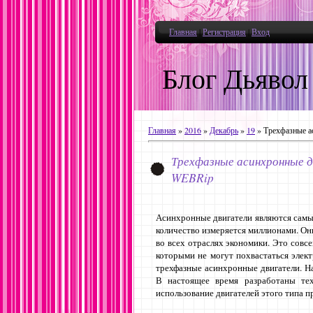
Главная
|
Регистрация
|
Вход
Блог Дьявол
Главная
»
2016
»
Декабрь
»
19
» Трехфазные а
Трехфазные асинхронные дв
WEBRip
Асинхронные двигатели являются самы
количество измеряется миллионами. Он
во всех отраслях экономики. Это совс
которыми не могут похвастаться элек
трехфазные асинхронные двигатели. Н
В настоящее время разработаны тех
использование двигателей этого типа 