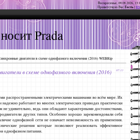
Воскресенье, 09.08.2026, 13:
Гость
Приветствую Вас
|
RS
 носит Prada
синхронные двигатели в схеме однофазного включения (2016) WEBRip
игатели в схеме однофазного включения (2016)
07:13
ми распространенными электрическими машинами во всём мире. Их
и надежно работают во многих электрических приводах практически
ем не удивительно, ведь они обладают характерными достоинствами,
тродвигатели других типов. Особенно хорошо зарекомендовали себя
аличие однофазной сети не означает невозможность их применения.
нические решения которые позволяют реализовать эффективное
при однофазном питании.