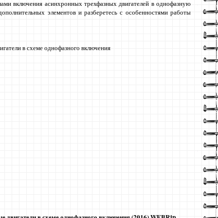
мами включения асинхронных трехфазных двигателей в однофазную
дополнительных элементов и разберетесь с особенностями работы
гатели в схеме однофазного включения
е двигатели в схеме однофазного включения (2016) WEBRip