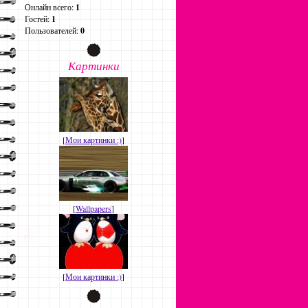
Онлайн всего:
1
Гостей:
1
Пользователей:
0
Картинки
[
Мои картинки :)
]
[
Wallpapers
]
[
Мои картинки :)
]