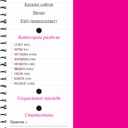
Каталог сайтов
Видео
FAQ (вопрос/ответ)
Категории раздела
СОФТ
[897]
ИГРЫ
[91]
МУЗЫКА
[5438]
ФИЛЬМЫ
[184]
МОБИЛА
[180]
ВИДЕО
[5482]
ОБОИ
[390]
ЮМОР
[354]
РАЗНОЕ
[1288]
Социальные закладк
Статистика
Приветик :)