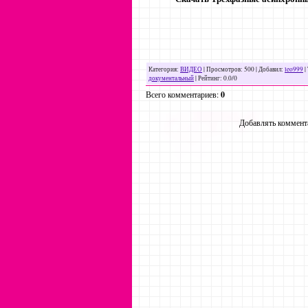
Категория
:
ВИДЕО
|
Просмотров
: 500 |
Добавил
:
leo999
|
документальный
|
Рейтинг
:
0.0
/
0
Всего комментариев
:
0
Добавлять коммента