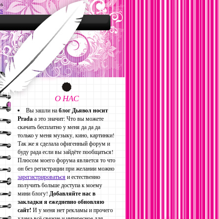
16
S
О НАС
Вы зашли на
блог Дьявол носит
Prada
а это значит: Что вы можете
скачать бесплатно у меня да да да
только у меня музыку, кино, картинки!
Так же я сделала офигенный форум и
буду рада если вы зайдёте пообщаться!
Плюсом моего форума является то что
он без регистрации при желании можно
зарегистрироваться
и естественно
получить больше доступа к моему
мини блогу!
Добавляйте нас в
закладки я ежедневно обновляю
сайт!
И у меня нет рекламы и прочего
хлама всё свежие и интересное для