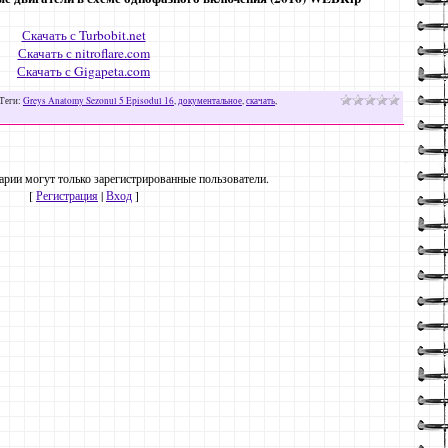
Скачать с Turbobit.net
Скачать с nitroflare.com
Скачать с Gigapeta.com
Теги
:
Greys Anatomy Sezonul 5 Episodul 16
,
документальное
,
скачать
,
рии могут только зарегистрированные пользователи.
[
Регистрация
|
Вход
]