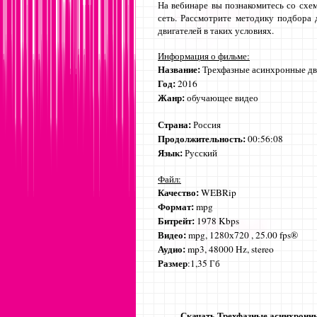
На вебинаре вы познакомитесь со схе
сеть. Рассмотрите методику подбора 
двигателей в таких условиях.
Информация о фильме:
Название:
Трехфазные асинхронные дви
Год:
2016
Жанр:
обучающее видео
Страна:
Россия
Продолжительность:
00:56:08
Язык:
Русский
Файл:
Качество:
WEBRip
Формат:
mpg
Битрейт:
1978 Kbps
Видео:
mpg, 1280х720 , 25.00 fps®
Аудио:
mp3, 48000 Hz, stereo
Размер
:1,35 Гб
Скачать Трехфазные асинхронны