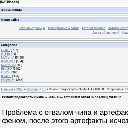
[
КАТЕНЬКА
]
Форма входа
Меню сайта
Главная страница
Информация о сайте
Каталог файлов
Каталог стат
Доска объявлений
Кат
Categories
СОФТ
[897]
ИГРЫ
[91]
МУЗЫКА
[5438]
ФИЛЬМЫ
[184]
МОБИЛА
[180]
ВИДЕО
[5482]
ОБОИ
[390]
ЮМОР
[354]
РАЗНОЕ
[1288]
Главная
»
2016
»
Декабрь
»
16
» Ремонт видеокарты Nvidia GTX460 OC. Устраняем отв
Ремонт видеокарты Nvidia GTX460 OC. Устраняем отвал чипа (2016) WEBRip
Проблема с отвалом чипа и артефа
феном, после этого артефакты исчез