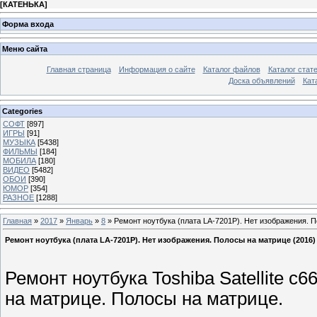
[
КАТЕНЬКА
]
Форма входа
Меню сайта
Главная страница
Информация о сайте
Каталог файлов
Каталог стат
Доска объявлений
Кат
Categories
СОФТ
[897]
ИГРЫ
[91]
МУЗЫКА
[5438]
ФИЛЬМЫ
[184]
МОБИЛА
[180]
ВИДЕО
[5482]
ОБОИ
[390]
ЮМОР
[354]
РАЗНОЕ
[1288]
Главная
»
2017
»
Январь
»
8
» Ремонт ноутбука (плата LA-7201P). Нет изображения. 
Ремонт ноутбука (плата LA-7201P). Нет изображения. Полосы на матрице (2016
Ремонт ноутбука Toshiba Satellite c
на матрице. Полосы на матрице.