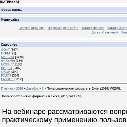
[
КАТЕНЬКА
]
Форма входа
Меню сайта
Главная страница
Информация о сайте
Каталог файлов
Каталог стат
Доска объявлений
Кат
Categories
СОФТ
[897]
ИГРЫ
[91]
МУЗЫКА
[5438]
ФИЛЬМЫ
[184]
МОБИЛА
[180]
ВИДЕО
[5482]
ОБОИ
[390]
ЮМОР
[354]
РАЗНОЕ
[1288]
Главная
»
2016
»
Декабрь
»
7
» Пользовательские форматы в Excel (2016) WEBRip
Пользовательские форматы в Excel (2016) WEBRip
На вебинаре рассматриваются вопр
практическому применению пользова