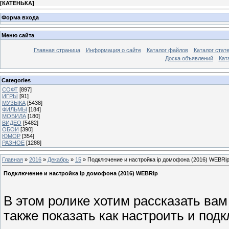
[
КАТЕНЬКА
]
Форма входа
Меню сайта
Главная страница
Информация о сайте
Каталог файлов
Каталог стат
Доска объявлений
Кат
Categories
СОФТ
[897]
ИГРЫ
[91]
МУЗЫКА
[5438]
ФИЛЬМЫ
[184]
МОБИЛА
[180]
ВИДЕО
[5482]
ОБОИ
[390]
ЮМОР
[354]
РАЗНОЕ
[1288]
Главная
»
2016
»
Декабрь
»
15
» Подключение и настройка ip домофона (2016) WEBRi
Подключение и настройка ip домофона (2016) WEBRip
В этом ролике хотим рассказать ва
также показать как настроить и подк