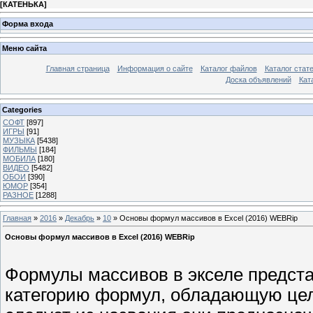
[
КАТЕНЬКА
]
Форма входа
Меню сайта
Главная страница
Информация о сайте
Каталог файлов
Каталог стат
Доска объявлений
Кат
Categories
СОФТ
[897]
ИГРЫ
[91]
МУЗЫКА
[5438]
ФИЛЬМЫ
[184]
МОБИЛА
[180]
ВИДЕО
[5482]
ОБОИ
[390]
ЮМОР
[354]
РАЗНОЕ
[1288]
Главная
»
2016
»
Декабрь
»
10
» Основы формул массивов в Excel (2016) WEBRip
Основы формул массивов в Excel (2016) WEBRip
Формулы массивов в экселе предст
категорию формул, обладающую це