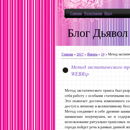
Главная
|
Регистрация
|
Вход
Блог Дьявол
Главная
»
2017
»
Январь
»
19
» Метод экстати
Метод экстатического тра
WEBRip
Метод экстатического транса был раз
себя работу с особыми статичными пол
Это помогает достичь измененного со
доступ к личному и коллективному бес
Метод соединяет в себе древние шаман
шаманских погремушек, но и содерж
использование ритуально-трансовых по
города пойдет речь в рамках данной ле