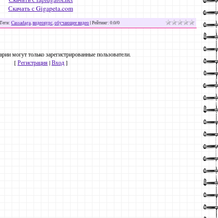
Скачать с Gigapeta.com
Теги
:
Cassadaga
,
видеокурс
,
обучающее видео
|
Рейтинг
:
0.0
/
0
рии могут только зарегистрированные пользователи.
[
Регистрация
|
Вход
]