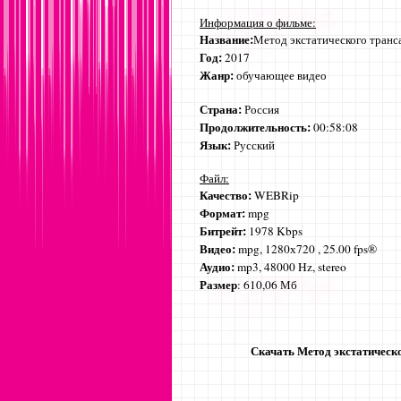
Информация о фильме:
Название:
Метод экстатического транс
Год:
2017
Жанр:
обучающее видео
Страна:
Россия
Продолжительность:
00:58:08
Язык:
Русский
Файл:
Качество:
WEBRip
Формат:
mpg
Битрейт:
1978 Kbps
Видео:
mpg, 1280х720 , 25.00 fps®
Аудио:
mp3, 48000 Hz, stereo
Размер
: 610,06 Мб
Скачать Метод экстатическ