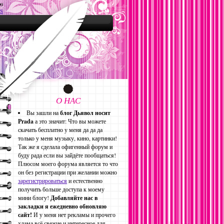
09
S
О НАС
Вы зашли на
блог Дьявол носит
Prada
а это значит: Что вы можете
скачать бесплатно у меня да да да
только у меня музыку, кино, картинки!
Так же я сделала офигенный форум и
буду рада если вы зайдёте пообщаться!
Плюсом моего форума является то что
он без регистрации при желании можно
зарегистрироваться
и естественно
получить больше доступа к моему
мини блогу!
Добавляйте нас в
закладки я ежедневно обновляю
сайт!
И у меня нет рекламы и прочего
хлама всё свежие и интересное для