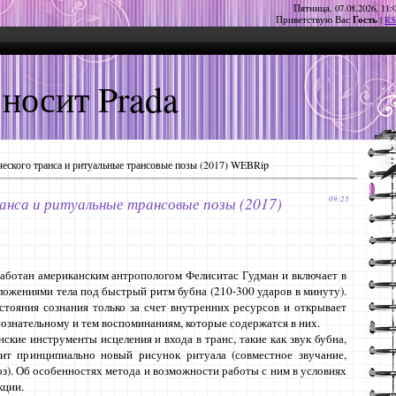
Пятница, 07.08.2026, 11:
Гость
Приветствую Вас
|
RS
 носит Prada
ческого транса и ритуальные трансовые позы (2017) WEBRip
нса и ритуальные трансовые позы (2017)
09:25
работан американским антропологом Фелиситас Гудман и включает в
ожениями тела под быстрый ритм бубна (210-300 ударов в минуту).
стояния сознания только за счет внутренних ресурсов и открывает
сознательному и тем воспоминаниям, которые содержатся в них.
ские инструменты исцеления и входа в транс, такие как звук бубна,
ит принципиально новый рисунок ритуала (совместное звучание,
з). Об особенностях метода и возможности работы с ним в условиях
кции.