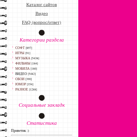
Каталог сайтов
Видео
FAQ (вопрос/ответ)
Категории раздела
СОФТ
[897]
ИГРЫ
[91]
МУЗЫКА
[5438]
ФИЛЬМЫ
[184]
МОБИЛА
[180]
ВИДЕО
[5482]
ОБОИ
[390]
ЮМОР
[354]
РАЗНОЕ
[1288]
Социальные закладк
Статистика
Приветик :)