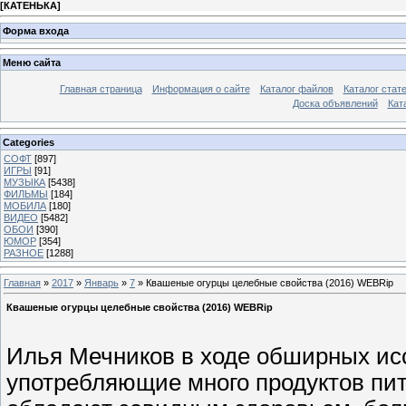
[
КАТЕНЬКА
]
Форма входа
Меню сайта
Главная страница
Информация о сайте
Каталог файлов
Каталог стат
Доска объявлений
Кат
Categories
СОФТ
[897]
ИГРЫ
[91]
МУЗЫКА
[5438]
ФИЛЬМЫ
[184]
МОБИЛА
[180]
ВИДЕО
[5482]
ОБОИ
[390]
ЮМОР
[354]
РАЗНОЕ
[1288]
Главная
»
2017
»
Январь
»
7
» Квашеные огурцы целебные свойства (2016) WEBRip
Квашеные огурцы целебные свойства (2016) WEBRip
Илья Мечников в ходе обширных ис
употребляющие много продуктов пит