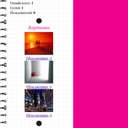
Онлайн всего:
1
Гостей:
1
Пользователей:
0
Картинки
[
Мои картинки :)
]
[
Мои картинки :)
]
[
Мои картинки :)
]