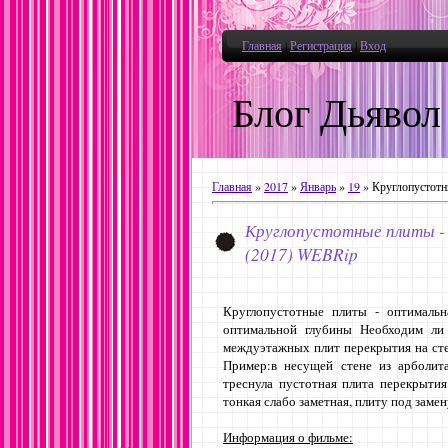
Главная
|
Регистрация
|
Вход
Блог Дьявол
Главная
»
2017
»
Январь
»
19
» Круглопустотны
Круглопустотные плиты - 
(2017) WEBRip
Круглопустотные плиты - оптимальн
оптимальной глубины Необходим ли 
междуэтажных плит перекрытия на сте
Пример:в несущей стене из арболит
треснула пустотная плита перекрытия
тонкая слабо заметная, плиту под заме
Информация о фильме: