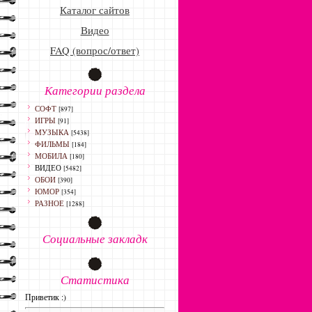
Каталог сайтов
Видео
FAQ (вопрос/ответ)
Категории раздела
СОФТ
[897]
ИГРЫ
[91]
МУЗЫКА
[5438]
ФИЛЬМЫ
[184]
МОБИЛА
[180]
ВИДЕО
[5482]
ОБОИ
[390]
ЮМОР
[354]
РАЗНОЕ
[1288]
Социальные закладк
Статистика
Приветик :)