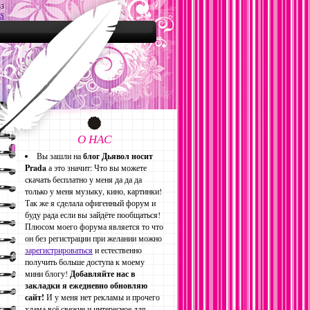
43
S
О НАС
Вы зашли на
блог Дьявол носит
Prada
а это значит: Что вы можете
скачать бесплатно у меня да да да
только у меня музыку, кино, картинки!
Так же я сделала офигенный форум и
буду рада если вы зайдёте пообщаться!
Плюсом моего форума является то что
он без регистрации при желании можно
зарегистрироваться
и естественно
получить больше доступа к моему
мини блогу!
Добавляйте нас в
закладки я ежедневно обновляю
сайт!
И у меня нет рекламы и прочего
хлама всё свежие и интересное для