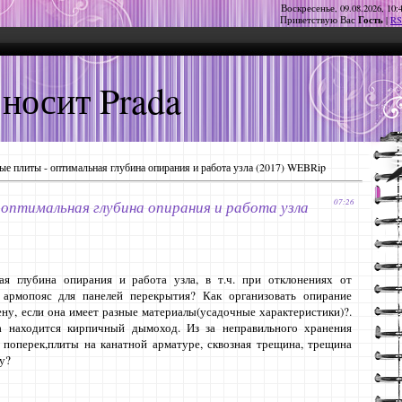
Воскресенье, 09.08.2026, 10:
Гость
Приветствую Вас
|
RS
 носит Prada
е плиты - оптимальная глубина опирания и работа узла (2017) WEBRip
оптимальная глубина опирания и работа узла
07:26
ая глубина опирания и работа узла, в т.ч. при отклонениях от
армопояс для панелей перекрытия? Как организовать опирание
ну, если она имеет разные материалы(усадочные характеристики)?.
а находится кирпичный дымоход. Из за неправильного хранения
 поперек,плиты на канатной арматуре, сквозная трещина, трещина
ну?