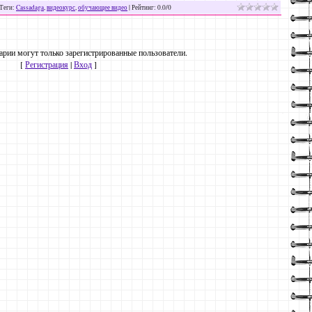
Теги
:
Cassadaga
,
видеокурс
,
обучающее видео
|
Рейтинг
:
0.0
/
0
рии могут только зарегистрированные пользователи.
[
Регистрация
|
Вход
]