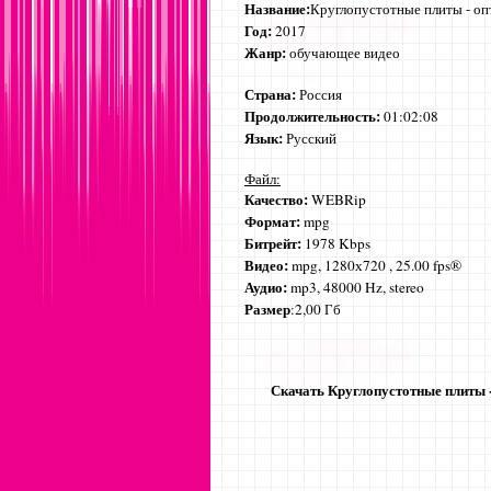
Название:
Круглопустотные плиты - оп
Год:
2017
Жанр:
обучающее видео
Страна:
Россия
Продолжительность:
01:02:08
Язык:
Русский
Файл:
Качество:
WEBRip
Формат:
mpg
Битрейт:
1978 Kbps
Видео:
mpg, 1280х720 , 25.00 fps®
Аудио:
mp3, 48000 Hz, stereo
Размер
:2,00 Гб
Скачать Круглопустотные плиты -