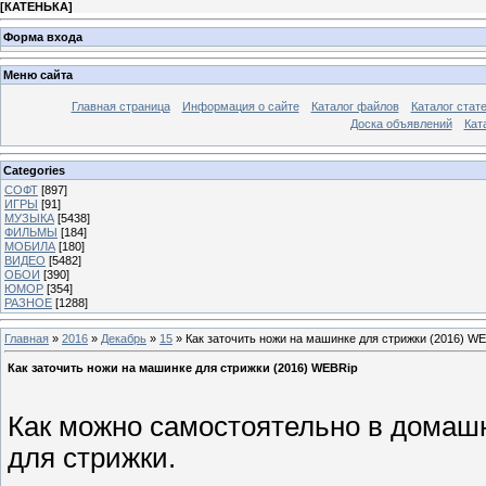
[
КАТЕНЬКА
]
Форма входа
Меню сайта
Главная страница
Информация о сайте
Каталог файлов
Каталог стат
Доска объявлений
Кат
Categories
СОФТ
[897]
ИГРЫ
[91]
МУЗЫКА
[5438]
ФИЛЬМЫ
[184]
МОБИЛА
[180]
ВИДЕО
[5482]
ОБОИ
[390]
ЮМОР
[354]
РАЗНОЕ
[1288]
Главная
»
2016
»
Декабрь
»
15
» Как заточить ножи на машинке для стрижки (2016) W
Как заточить ножи на машинке для стрижки (2016) WEBRip
Как можно самостоятельно в домаш
для стрижки.