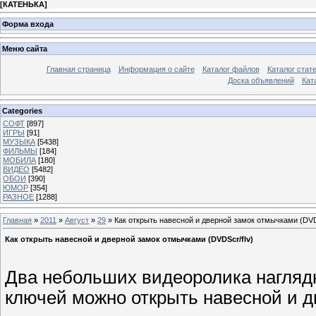
[
КАТЕНЬКА
]
Форма входа
Меню сайта
Главная страница
Информация о сайте
Каталог файлов
Каталог стат
Доска объявлений
Кат
Categories
СОФТ
[897]
ИГРЫ
[91]
МУЗЫКА
[5438]
ФИЛЬМЫ
[184]
МОБИЛА
[180]
ВИДЕО
[5482]
ОБОИ
[390]
ЮМОР
[354]
РАЗНОЕ
[1288]
Главная
»
2011
»
Август
»
29
» Как открыть навесной и дверной замок отмычками (DVD
Как открыть навесной и дверной замок отмычками (DVDScr/flv)
Два небольших видеоролика наглядн
ключей можно открыть навесной и д