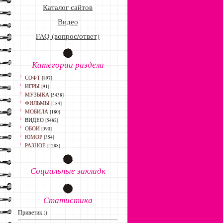
Каталог сайтов
Видео
FAQ (вопрос/ответ)
Категории раздела
СОФТ
[897]
ИГРЫ
[91]
МУЗЫКА
[5438]
ФИЛЬМЫ
[184]
МОБИЛА
[180]
ВИДЕО
[5482]
ОБОИ
[390]
ЮМОР
[354]
РАЗНОЕ
[1288]
Социальные закладк
Статистика
Приветик :)