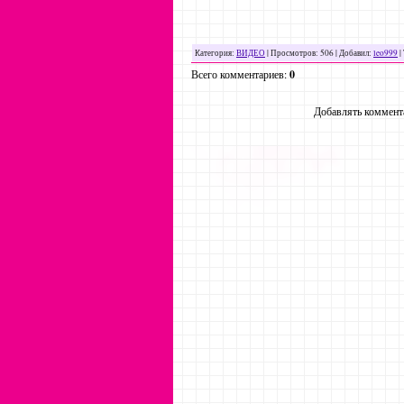
Категория
:
ВИДЕО
|
Просмотров
: 506 |
Добавил
:
leo999
|
Всего комментариев
:
0
Добавлять коммента