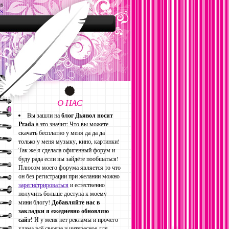
26
S
О НАС
Вы зашли на
блог Дьявол носит
Prada
а это значит: Что вы можете
скачать бесплатно у меня да да да
только у меня музыку, кино, картинки!
Так же я сделала офигенный форум и
буду рада если вы зайдёте пообщаться!
Плюсом моего форума является то что
он без регистрации при желании можно
зарегистрироваться
и естественно
получить больше доступа к моему
мини блогу!
Добавляйте нас в
закладки я ежедневно обновляю
сайт!
И у меня нет рекламы и прочего
хлама всё свежие и интересное для