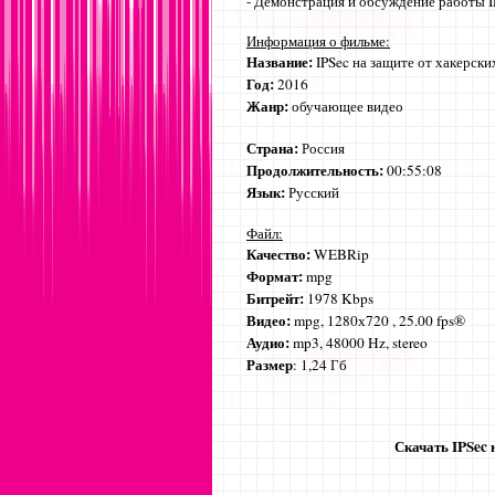
- Демонстрация и обсуждение работы I
Информация о фильме:
Название:
IPSec на защите от хакерски
Год:
2016
Жанр:
обучающее видео
Страна:
Россия
Продолжительность:
00:55:08
Язык:
Русский
Файл:
Качество:
WEBRip
Формат:
mpg
Битрейт:
1978 Kbps
Видео:
mpg, 1280х720 , 25.00 fps®
Аудио:
mp3, 48000 Hz, stereo
Размер
: 1,24 Гб
Скачать IPSec 