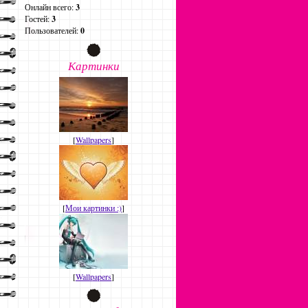
Онлайн всего:
3
Гостей:
3
Пользователей:
0
Картинки
[
Wallpapers
]
[
Мои картинки :)
]
[
Wallpapers
]