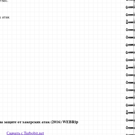
PSec.
х атак
на защите от хакерских атак (2016) WEBRip
Скачать с Turbobit.net