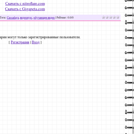
Скачать с nitroflare.com
Скачать с Gigapeta.com
Теги
:
Cassadaga
,
видеокурс
,
обучающее видео
|
Рейтинг
:
0.0
/
0
рии могут только зарегистрированные пользователи.
[
Регистрация
|
Вход
]