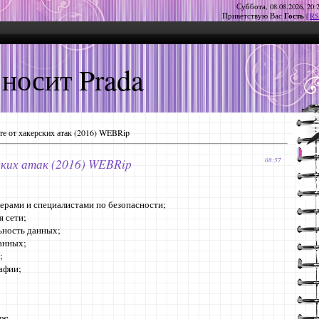
Суббота, 08.08.2026, 20:
Гость
Приветствую Вас
|
RS
 носит Prada
те от хакерских атак (2016) WEBRip
ских атак (2016) WEBRip
08:57
ерами и специалистами по безопасности;
я сети;
ьность данных;
данных;
;
афии;