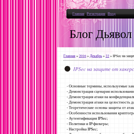
Главная
|
Регистрация
|
Вход
Блог Дьявол
Главная
»
2016
»
Декабрь
»
22
» IPSec на защи
IPSec на защите от хакер
- Основные термины, используемые хак
- Демонстрация сценария использовани
- Демонстрация атаки на конфиденциал
- Демонстрация атаки на целостность 
- Теоретические основы защиты от атак
- Особенности использования криптогр
- Аутентификация IPSec;
- Политики и IP-фильтры;
- Настройка IPSec;