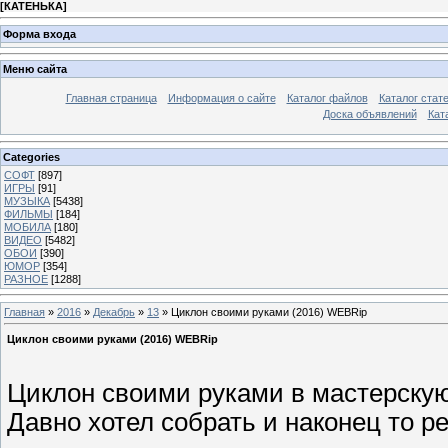
[
КАТЕНЬКА
]
Форма входа
Меню сайта
Главная страница
Информация о сайте
Каталог файлов
Каталог стат
Доска объявлений
Кат
Categories
СОФТ
[897]
ИГРЫ
[91]
МУЗЫКА
[5438]
ФИЛЬМЫ
[184]
МОБИЛА
[180]
ВИДЕО
[5482]
ОБОИ
[390]
ЮМОР
[354]
РАЗНОЕ
[1288]
Главная
»
2016
»
Декабрь
»
13
» Циклон своими руками (2016) WEBRip
Циклон своими руками (2016) WEBRip
Циклон своими руками в мастерскую 
Давно хотел собрать и наконец то р