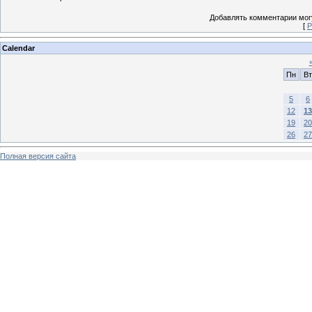
Добавлять комментарии могу
[
Р
Calendar
Пн
Вт
5
6
12
13
19
20
26
27
Полная версия сайта