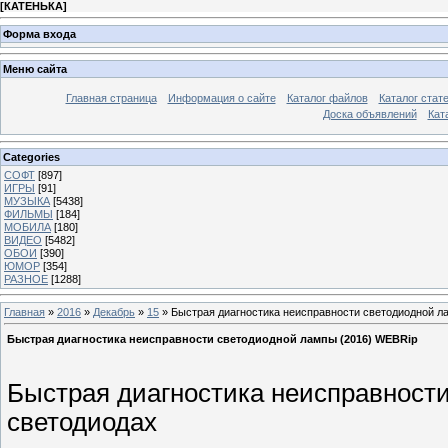
[
КАТЕНЬКА
]
Форма входа
Меню сайта
Главная страница
Информация о сайте
Каталог файлов
Каталог стат
Доска объявлений
Кат
Categories
СОФТ
[897]
ИГРЫ
[91]
МУЗЫКА
[5438]
ФИЛЬМЫ
[184]
МОБИЛА
[180]
ВИДЕО
[5482]
ОБОИ
[390]
ЮМОР
[354]
РАЗНОЕ
[1288]
Главная
»
2016
»
Декабрь
»
15
» Быстрая диагностика неисправности светодиодной л
Быстрая диагностика неисправности светодиодной лампы (2016) WEBRip
Быстрая диагностика неисправност
светодиодах