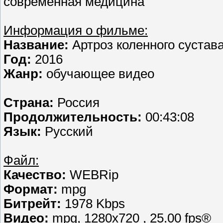
современная медицина
Информация о фильме:
Название:
Артроз коленного сустав
Год:
2016
Жанр:
обучающее видео
Страна:
Россия
Продолжительность:
00:43:08
Язык:
Русский
Файл:
Качество:
WEBRip
Формат:
mpg
Битрейт:
1978 Kbps
Видео:
mpg, 1280х720 , 25.00 fps®