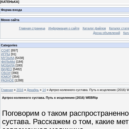
[
КАТЕНЬКА
]
Форма входа
Меню сайта
Главная страница
Информация о сайте
Каталог файлов
Каталог стат
Доска объявлений
Кат
Categories
СОФТ
[897]
ИГРЫ
[91]
МУЗЫКА
[5438]
ФИЛЬМЫ
[184]
МОБИЛА
[180]
ВИДЕО
[5482]
ОБОИ
[390]
ЮМОР
[354]
РАЗНОЕ
[1288]
Главная
»
2016
»
Декабрь
»
14
» Артроз коленного сустава. Путь к исцелению (2016) 
Артроз коленного сустава. Путь к исцелению (2016) WEBRip
Поговорим о таком распространенном
сустава. Расскажем о том, какие м