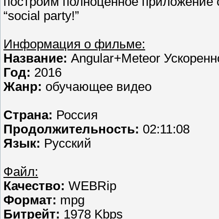
построим полноценное приложение с
“social party!”
Информация о фильме:
Название:
Angular+Meteor Ускоренн
Год:
2016
Жанр:
обучающее видео
Страна:
Россия
Продолжительность:
02:11:08
Язык:
Русский
Файл:
Качество:
WEBRip
Формат:
mpg
Битрейт:
1978 Kbps