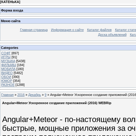
[
КАТЕНЬКА
]
Форма входа
Меню сайта
Главная страница
Информация о сайте
Каталог файлов
Каталог стат
Доска объявлений
Кат
Categories
СОФТ
[897]
ИГРЫ
[91]
МУЗЫКА
[5438]
ФИЛЬМЫ
[184]
МОБИЛА
[180]
ВИДЕО
[5482]
ОБОИ
[390]
ЮМОР
[354]
РАЗНОЕ
[1288]
Главная
»
2016
»
Декабрь
»
9
» Angular+Meteor Ускоренное создание приложений (201
Angular+Meteor Ускоренное создание приложений (2016) WEBRip
Angular+Meteor - по-настоящему во
быстрые, мощные приложения за оче