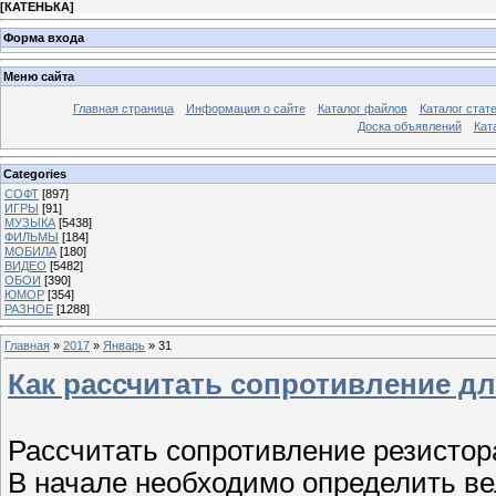
[
КАТЕНЬКА
]
Форма входа
Меню сайта
Главная страница
Информация о сайте
Каталог файлов
Каталог стат
Доска объявлений
Кат
Categories
СОФТ
[897]
ИГРЫ
[91]
МУЗЫКА
[5438]
ФИЛЬМЫ
[184]
МОБИЛА
[180]
ВИДЕО
[5482]
ОБОИ
[390]
ЮМОР
[354]
РАЗНОЕ
[1288]
Главная
»
2017
»
Январь
»
31
Как рассчитать сопротивление дл
Рассчитать сопротивление резистор
В начале необходимо определить ве