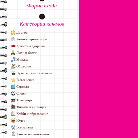
Форма входа
Категории каналов
Другое
Компьютерные игры
Красота и здоровье
Люди и блоги
Музыка
Общество
Путешествия и события
Развлечения
Сериалы
Спорт
Транспорт
Фильмы и анимация
Хобби и образование
Юмор
Все каналы
Каналы пользователей