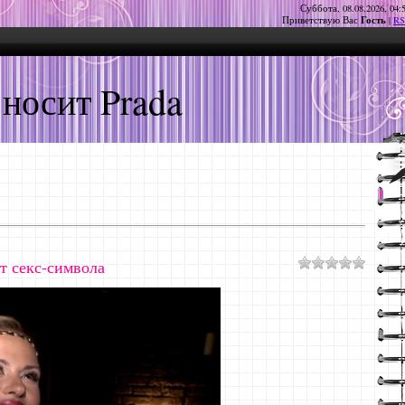
Суббота, 08.08.2026, 04:
Гость
Приветствую Вас
|
RS
 носит Prada
т секс-символа