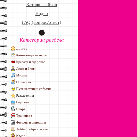
Каталог сайтов
Видео
FAQ (вопрос/ответ)
Категории раздела
Другое
Компьютерные игры
Красота и здоровье
Люди и блоги
Музыка
Общество
Путешествия и события
Развлечения
Сериалы
Спорт
Транспорт
Фильмы и анимация
Хобби и образование
Юмор