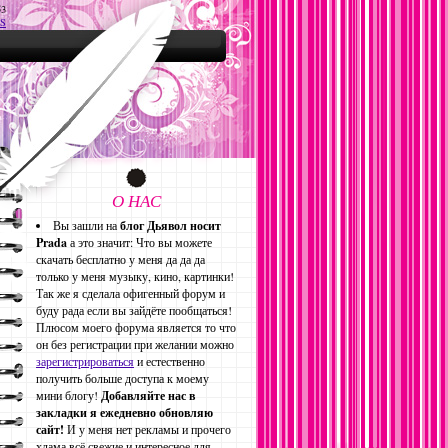
53
S
О НАС
Вы зашли на
блог Дьявол носит
Prada
а это значит: Что вы можете
скачать бесплатно у меня да да да
только у меня музыку, кино, картинки!
Так же я сделала офигенный форум и
буду рада если вы зайдёте пообщаться!
Плюсом моего форума является то что
он без регистрации при желании можно
зарегистрироваться
и естественно
получить больше доступа к моему
мини блогу!
Добавляйте нас в
закладки я ежедневно обновляю
сайт!
И у меня нет рекламы и прочего
хлама всё свежие и интересное для