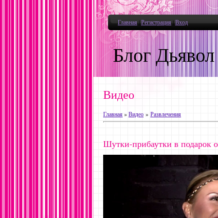
Главная
|
Регистрация
|
Вход
Блог Дьявол
Видео
Главная
»
Видео
»
Развлечения
Шутки-прибаутки в подарок о