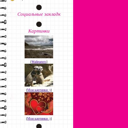
Социальные закладк
Картинки
[
Wallpapers
]
[
Мои картинки :)
]
[
Мои картинки :)
]