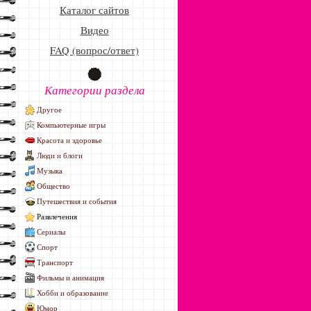
Каталог сайтов
Видео
FAQ (вопрос/ответ)
Категории раздела
Другое
Компьютерные игры
Красота и здоровье
Люди и блоги
Музыка
Общество
Путешествия и события
Развлечения
Сериалы
Спорт
Транспорт
Фильмы и анимация
Хобби и образование
Юмор