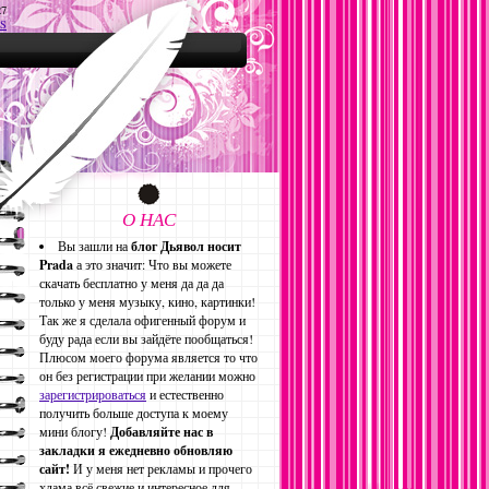
27
S
О НАС
Вы зашли на
блог Дьявол носит
Prada
а это значит: Что вы можете
скачать бесплатно у меня да да да
только у меня музыку, кино, картинки!
Так же я сделала офигенный форум и
буду рада если вы зайдёте пообщаться!
Плюсом моего форума является то что
он без регистрации при желании можно
зарегистрироваться
и естественно
получить больше доступа к моему
мини блогу!
Добавляйте нас в
закладки я ежедневно обновляю
сайт!
И у меня нет рекламы и прочего
хлама всё свежие и интересное для