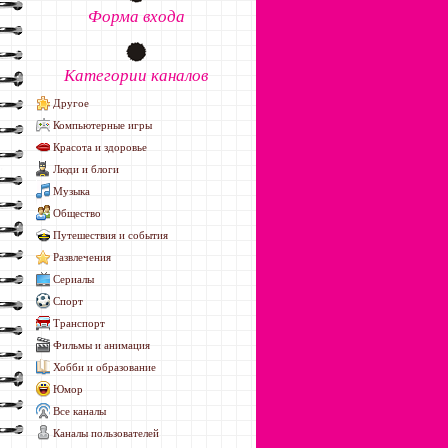
Форма входа
Категории каналов
Другое
Компьютерные игры
Красота и здоровье
Люди и блоги
Музыка
Общество
Путешествия и события
Развлечения
Сериалы
Спорт
Транспорт
Фильмы и анимация
Хобби и образование
Юмор
Все каналы
Каналы пользователей