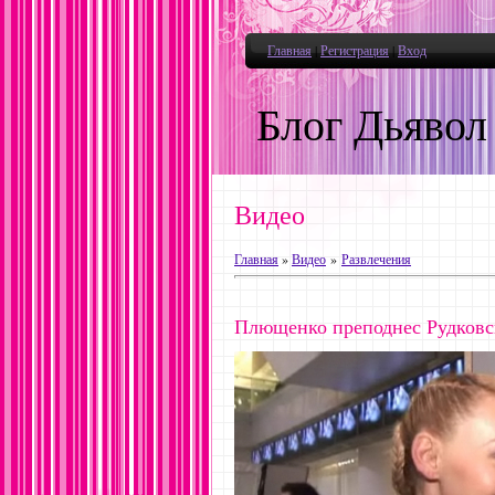
Главная
|
Регистрация
|
Вход
Блог Дьявол
Видео
Главная
»
Видео
»
Развлечения
Плющенко преподнес Рудковс