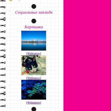
Социальные закладк
Картинки
[
Wallpapers
]
[
Wallpapers
]
[
Wallpapers
]