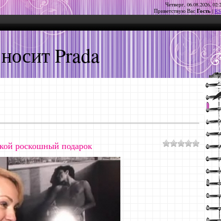
Четверг, 06.08.2026, 02:
Гость
Приветствую Вас
|
RS
 носит Prada
кой роскошный подарок