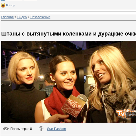
Юмор
Главная
»
Видео
»
Развлечения
Штаны с вытянутыми коленками и дурацкие очк
00:01
Просмотры
: 0
Star Fashion