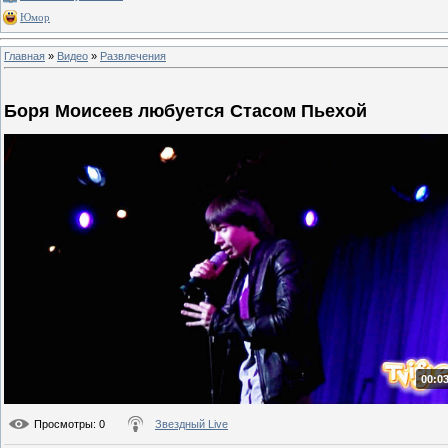
Юмор
Главная
»
Видео
»
Развлечения
Боря Моисеев любуется Стасом Пьехой
00:03
Просмотры
: 0
Звездный Live