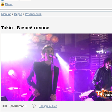
Юмор
Главная
»
Видео
»
Развлечения
Tokio - В моей голове
00:04
Просмотры
: 0
Звездный Live