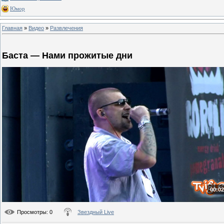
Юмор
Главная
»
Видео
»
Развлечения
Баста — Нами прожитые дни
00:02
Просмотры
: 0
Звездный Live