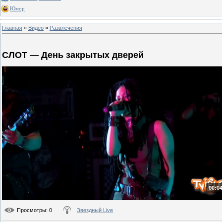
Юмор
Главная
»
Видео
»
Развлечения
СЛОТ — День закрытых дверей
00:04
Просмотры
: 0
Звездный Live