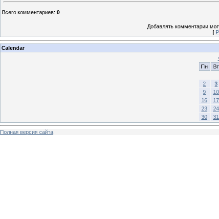
Всего комментариев
:
0
Добавлять комментарии могу
[
Р
Calendar
Пн
Вт
2
3
9
10
16
17
23
24
30
31
Полная версия сайта