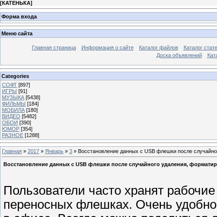
[
КАТЕНЬКА
]
Форма входа
Меню сайта
Главная страница
Информация о сайте
Каталог файлов
Каталог стат
Доска объявлений
Кат
Categories
СОФТ
[897]
ИГРЫ
[91]
МУЗЫКА
[5438]
ФИЛЬМЫ
[184]
МОБИЛА
[180]
ВИДЕО
[5482]
ОБОИ
[390]
ЮМОР
[354]
РАЗНОЕ
[1288]
Главная
»
2017
»
Январь
»
3
» Восстановление данных с USB флешки после случайног
Восстановление данных с USB флешки после случайного удаления, форматиро
Пользователи часто хранят рабочи
переносных флешках. Очень удобно 