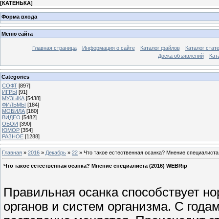
[
КАТЕНЬКА
]
Форма входа
Меню сайта
Главная страница
Информация о сайте
Каталог файлов
Каталог стат
Доска объявлений
Кат
Categories
СОФТ
[897]
ИГРЫ
[91]
МУЗЫКА
[5438]
ФИЛЬМЫ
[184]
МОБИЛА
[180]
ВИДЕО
[5482]
ОБОИ
[390]
ЮМОР
[354]
РАЗНОЕ
[1288]
Главная
»
2016
»
Декабрь
»
22
» Что такое естественная осанка? Мнение специалиста
Что такое естественная осанка? Мнение специалиста (2016) WEBRip
Правильная осанка способствует н
органов и систем организма. С года