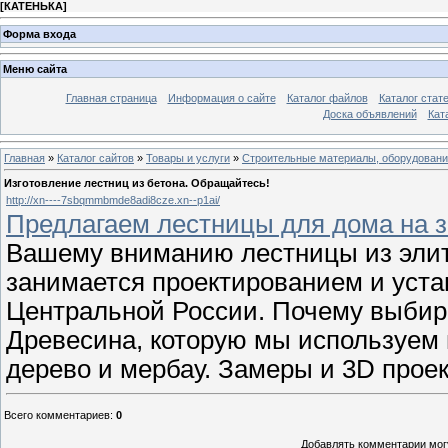
[
КАТЕНЬКА
]
Форма входа
Меню сайта
Главная страница
Информация о сайте
Каталог файлов
Каталог стат
Доска объявлений
Кат
Главная
»
Каталог сайтов
»
Товары и услуги
»
Строительные материалы, оборудован
Изготовление лестниц из бетона. Обращайтесь!
http://xn----7sbqmmbmde8adi8cze.xn--p1ai/
Предлагаем лестницы для дома на за
Вашему вниманию лестницы из элит
занимается проектированием и уста
Центральной России. Почему выбираю
Древесина, которую мы используем в
дерево и мербау. Замеры и 3D прое
Всего комментариев
:
0
Добавлять комментарии могу