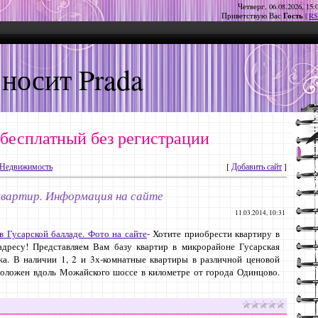
Четверг, 06.08.2026, 15:
Гость
Приветствую Вас
|
RS
 носит Prada
 бесплатный без регистрации
Недвижимость
[
Добавить сайт
]
вартир. Информация на сайте
11.03.2014, 10:31
в Гусарской балладе. Фото на сайте
- Хотите приобрести квартиру в
дресу! Представляем Вам базу квартир в микрорайоне Гусарская
жа. В наличии 1, 2 и 3х-комнатные квартиры в различной ценовой
положен вдоль Можайского шоссе в километре от города Одинцово.