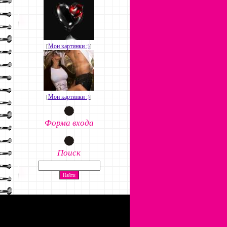
[
Мои картинки :)
]
[
Мои картинки :)
]
Форма входа
Поиск