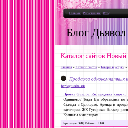
Главная
|
Регистрация
|
Вход
Блог Дьявол
Каталог сайтов Новый
Главная
»
Каталог сайтов
»
Товары и услуги
»
Продажа однокомнатных к
http://gusarbal.ru/
Проект Gusarbal.Ru: продажа квартир 
Одинцово? Тогда Вы обратились по а
баллада в Одинцово. Аренда и прода
категории. ЖК Гусарская баллада рас
Комнаты в квартирах
388
0.0
0
Переходов
:
|
Рейтинг
:
/