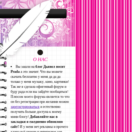
07
S
О НАС
Вы зашли на
блог Дьявол носит
Prada
а это значит: Что вы можете
скачать бесплатно у меня да да да
только у меня музыку, кино, картинки!
Так же я сделала офигенный форум и
буду рада если вы зайдёте пообщаться!
Плюсом моего форума является то что
он без регистрации при желании можно
зарегистрироваться
и естественно
получить больше доступа к моему
мини блогу!
Добавляйте нас в
закладки я ежедневно обновляю
сайт!
И у меня нет рекламы и прочего
хлама всё свежие и интересное для