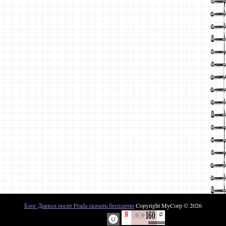
Блог Дьявол носит Prada скачать бесплатно
Copyright MyCorp © 2026