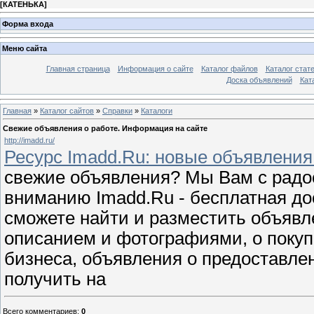
[
КАТЕНЬКА
]
Форма входа
Меню сайта
Главная страница
Информация о сайте
Каталог файлов
Каталог стат
Доска объявлений
Кат
Главная
»
Каталог сайтов
»
Справки
»
Каталоги
Свежие объявления о работе. Информация на сайте
http://imadd.ru/
Ресурс Imadd.Ru: новые объявления 
свежие объявления? Мы Вам с рад
вниманию Imadd.Ru - бесплатная до
сможете найти и разместить объявл
описанием и фотографиями, о покуп
бизнеса, объявления о предоставл
получить на
Всего комментариев
:
0