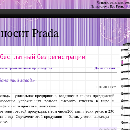
Четверг, 06.08.2026, 08:
Гость
Приветствую Вас
|
RS
 носит Prada
 бесплатный без регистрации
очие промышленные производства
[
Добавить сайт
]
алочный завод»
11.09.2014, 13:35
вод» - уникальное предприятие, входящее в список предприятий
ированно упрочненных рельсов высокого качества в мире и
и фасонного проката в Казахстане.
ч тонн готовой продукции, в том числе200 тысяч тонн рельс и 230
та в год. Сортамент этой продукции — балки, уголки, швеллера —
ынке.