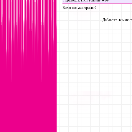
1191
0.0
0
Переходов
:
|
Рейтинг
:
/
Всего комментариев
:
0
Добавлять коммента