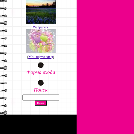
[
Wallpapers
]
[
Мои картинки :)
]
Форма входа
Поиск