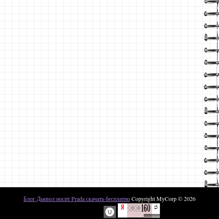
Блог Дьявол носит Prada скачать бесплатно
Copyright MyCorp © 2026