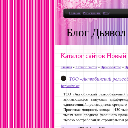
Главная
|
Регистрация
|
Вход
Блог Дьявол
Каталог сайтов Новый
Главная
»
Каталог сайтов
»
Производство
»
Пр
ТОО «Актюбинский рельсоб
http://arbz.kz/
ТОО «Актюбинский рельсобалочный за
занимающихся выпуском дифференц
единственный производитель среднего 
Проектная мощность завода – 430 тыся
тысяч тонн среднего фасонного прока
высоко востребован на строительном р