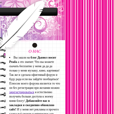
34
S
О НАС
Вы зашли на
блог Дьявол носит
Prada
а это значит: Что вы можете
скачать бесплатно у меня да да да
только у меня музыку, кино, картинки!
Так же я сделала офигенный форум и
буду рада если вы зайдёте пообщаться!
Плюсом моего форума является то что
он без регистрации при желании можно
зарегистрироваться
и естественно
получить больше доступа к моему
мини блогу!
Добавляйте нас в
закладки я ежедневно обновляю
сайт!
И у меня нет рекламы и прочего
хлама всё свежие и интересное для