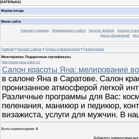
[
КАТЕНЬКА
]
Форма входа
Меню сайта
Главная страница
Информация о сайте
Каталог файлов
Каталог стат
Доска объявлений
Кат
Главная
»
Каталог сайтов
»
Отдых и развлечения
»
Развлечения
Мезотерапия. Подарочные сертификаты
http://www.yana-salon.ru/
Салон красоты Яна: мелирование во
в салоне Яна в Саратове. Салон кра
пронизанное атмосферой легкой инт
Различные программы для Вас: косм
пеленания, маникюр и педикюр, конт
визажиста, услуги для мужчин. В н
Всего комментариев
:
0
Добавлять комментарии могу