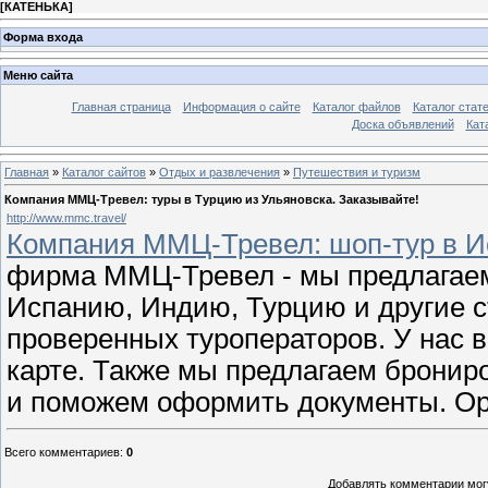
[
КАТЕНЬКА
]
Форма входа
Меню сайта
Главная страница
Информация о сайте
Каталог файлов
Каталог стат
Доска объявлений
Кат
Главная
»
Каталог сайтов
»
Отдых и развлечения
»
Путешествия и туризм
Компания ММЦ-Тревел: туры в Турцию из Ульяновска. Заказывайте!
http://www.mmc.travel/
Компания ММЦ-Тревел: шоп-тур в И
фирма ММЦ-Тревел - мы предлагаем
Испанию, Индию, Турцию и другие с
проверенных туроператоров. У нас 
карте. Также мы предлагаем бронир
и поможем оформить документы. Ор
Всего комментариев
:
0
Добавлять комментарии могу